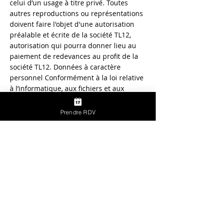
celui d’un usage à titre privé. Toutes
autres reproductions ou représentations
doivent faire l'objet d'une autorisation
préalable et écrite de la société TL12,
autorisation qui pourra donner lieu au
paiement de redevances au profit de la
société TL12. Données à caractère
personnel Conformément à la loi relative
à l’informatique, aux fichiers et aux
libertés du 6 janvier 1978 Toutes
reproductions ou contrefaçons pourront
Prendre RDV
donner lieu à des poursuites judiciaires.
RESPONSABILITÉS
Responsabilité au titre du processus de
vente en ligne : Dans le processus de
vente en ligne, la société TL12 n’est tenu
que par une obligation de moyens; sa